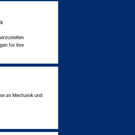
k.
herzustellen.
en für ihre
sse an Mechanik und