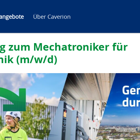
nangebote
Über Caverion
g zum Mechatroniker für
nik (m/w/d)